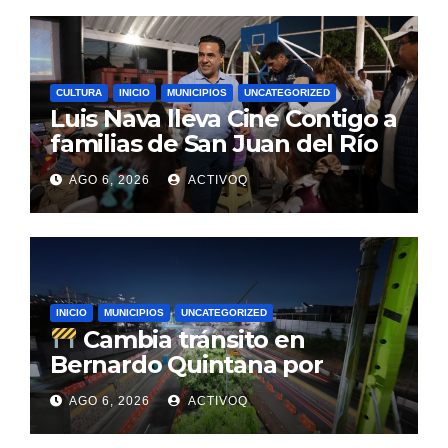
CULTURA
INICIO
MUNICIPIOS
UNCATEGORIZED
Luis Nava lleva Cine Contigo a
familias de San Juan del Río
AGO 6, 2026
ACTIVOQ
INICIO
MUNICIPIOS
UNCATEGORIZED
Cambia tránsito en
Bernardo Quintana por
avance de tren
AGO 6, 2026
ACTIVOQ