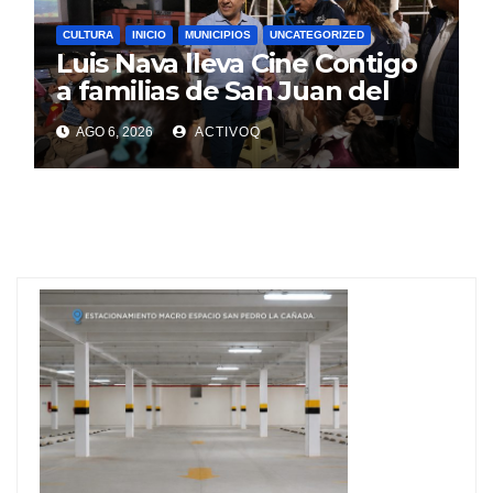
CULTURA
INICIO
MUNICIPIOS
UNCATEGORIZED
Luis Nava lleva Cine Contigo
a familias de San Juan del
Río
AGO 6, 2026
ACTIVOQ