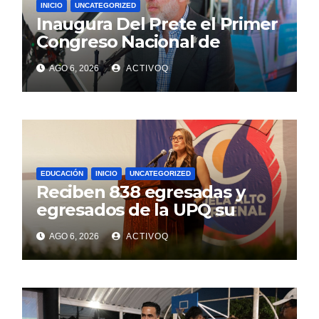
INICIO
UNCATEGORIZED
Inaugura Del Prete el Primer
Congreso Nacional de
Clústers en Querétaro
AGO 6, 2026
ACTIVOQ
EDUCACIÓN
INICIO
UNCATEGORIZED
Reciben 838 egresadas y
egresados de la UPQ su
título profesional
AGO 6, 2026
ACTIVOQ