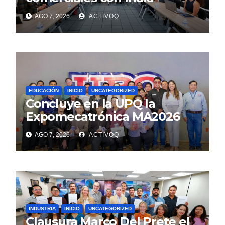
AGO 7, 2026
ACTIVOQ
EDUCACIÓN
INICIO
UNCATEGORIZED
Concluye en la UPQ la
Expomecatrónica MA2026
AGO 7, 2026
ACTIVOQ
INDUSTRIA
INICIO
UNCATEGORIZED
Clausura Marco Del Prete el