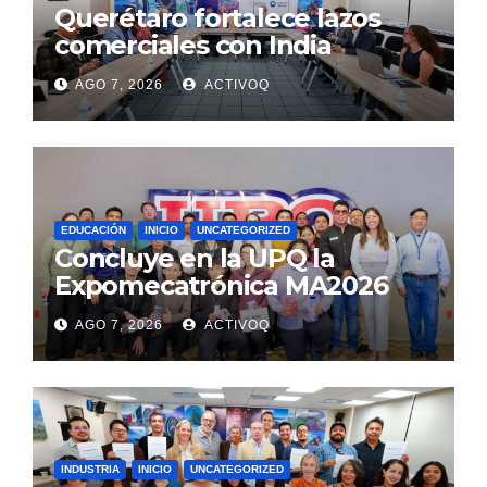
Querétaro fortalece lazos
comerciales con India
AGO 7, 2026
ACTIVOQ
EDUCACIÓN
INICIO
UNCATEGORIZED
Concluye en la UPQ la
Expomecatrónica MA2026
AGO 7, 2026
ACTIVOQ
INDUSTRIA
INICIO
UNCATEGORIZED