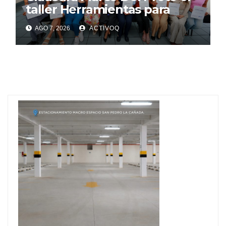
taller Herramientas para
Exportar
AGO 7, 2026
ACTIVOQ