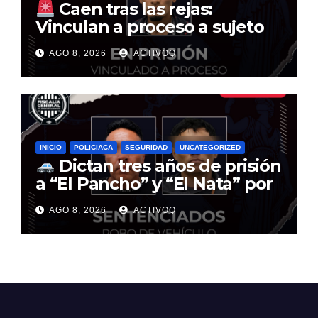
Caen tras las rejas:
Vinculan a proceso a sujeto
por multimillonario atraco en
AGO 8, 2026
ACTIVOQ
Santa Rosa Jáuregui
INICIO
POLICIACA
SEGURIDAD
UNCATEGORIZED
Dictan tres años de prisión
a “El Pancho” y “El Nata” por
robo de vehículo en
AGO 8, 2026
ACTIVOQ
Fundadores III