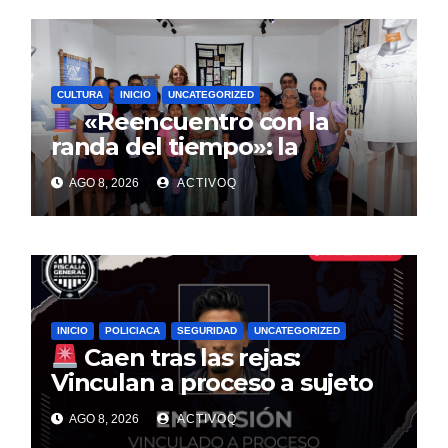
CULTURA
INICIO
UNCATEGORIZED
«Reencuentro con la
randa del tiempo»: la
tradición textil que entrelaza
AGO 8, 2026
ACTIVOQ
la historia de la Sierra Gorda
INICIO
POLICIACA
SEGURIDAD
UNCATEGORIZED
Caen tras las rejas:
Vinculan a proceso a sujeto
por multimillonario atraco en
AGO 8, 2026
ACTIVOQ
Santa Rosa Jáuregui