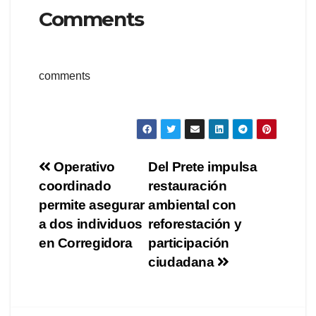
Comments
comments
Navegación
Operativo
Del Prete impulsa
coordinado
restauración
de
permite asegurar
ambiental con
entradas
a dos individuos
reforestación y
en Corregidora
participación
ciudadana