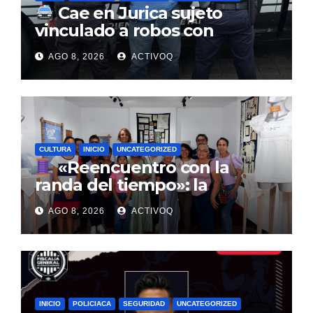
Cae en Jurica sujeto
vinculado a robos con
violencia en negocios de
AGO 8, 2026
ACTIVOQ
Querétaro y Guanajuato
CULTURA
INICIO
UNCATEGORIZED
«Reencuentro con la
randa del tiempo»: la
tradición textil que entrelaza
AGO 8, 2026
ACTIVOQ
la historia de la Sierra Gorda
INICIO
POLICIACA
SEGURIDAD
UNCATEGORIZED