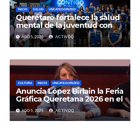
INICIO
SALUD
UNCATEGORIZED
Querétaro fortalece la salud
mental de la juventud con
alcance estatal e impacto
AGO 5, 2026
ACTIVOQ
internacional
CULTURA
INICIO
UNCATEGORIZED
Anuncia López Birlain la Feria
Gráfica Queretana 2026 en el
CEART
AGO 5, 2026
ACTIVOQ