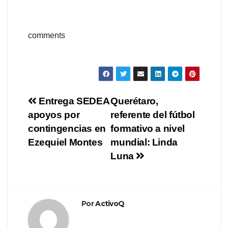
comments
Navegación
Entrega SEDEA
Querétaro,
apoyos por
referente del fútbol
de
contingencias en
formativo a nivel
entradas
Ezequiel Montes
mundial: Linda
Luna
Por
ActivoQ