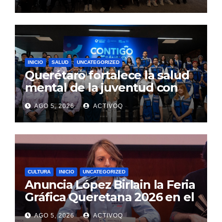
INICIO
SALUD
UNCATEGORIZED
Querétaro fortalece la salud
mental de la juventud con
alcance estatal e impacto
AGO 5, 2026
ACTIVOQ
internacional
CULTURA
INICIO
UNCATEGORIZED
Anuncia López Birlain la Feria
Gráfica Queretana 2026 en el
CEART
AGO 5, 2026
ACTIVOQ