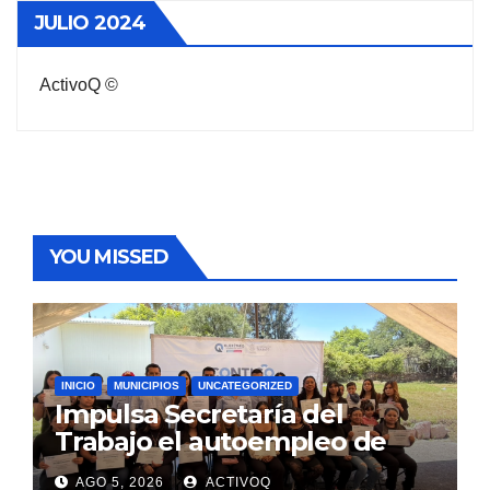
JULIO 2024
ActivoQ ©
YOU MISSED
INICIO
MUNICIPIOS
UNCATEGORIZED
Impulsa Secretaría del
Trabajo el autoempleo de
mujeres en Huimilpan
AGO 5, 2026
ACTIVOQ