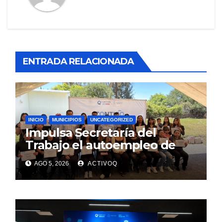
ENTRADA RELACIONADA
INICIO
MUNICIPIOS
UNCATEGORIZED
Impulsa Secretaría del
Trabajo el autoempleo de
mujeres en Huimilpan
AGO 5, 2026
ACTIVOQ