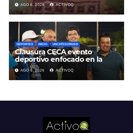
en Jalpan de Serra
AGO 6, 2026
ACTIVOQ
DEPORTES
INICIO
UNCATEGORIZED
Clausura CECA evento
deportivo enfocado en la
prevención y tratamiento de
AGO 6, 2026
ACTIVOQ
adicciones