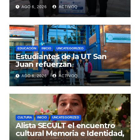
Foro Estatal en la UAQ
AGO 6, 2026
ACTIVOQ
EDUCACIÓN
INICIO
UNCATEGORIZED
Estudiantes de la UT San
Juan refuerzan
conocimientos de turismo
AGO 6, 2026
ACTIVOQ
rural, en Argentina
CULTURA
INICIO
UNCATEGORIZED
Alista SECULT el encuentro
cultural Memoria e Identidad,