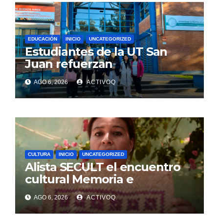
EDUCACIÓN
INICIO
UNCATEGORIZED
Estudiantes de la UT San
Juan refuerzan
conocimientos de turismo
AGO 6, 2026
ACTIVOQ
rural, en Argentina
CULTURA
INICIO
UNCATEGORIZED
Alista SECULT el encuentro
cultural Memoria e
Identidad, en Jalpan de Serra
AGO 6, 2026
ACTIVOQ