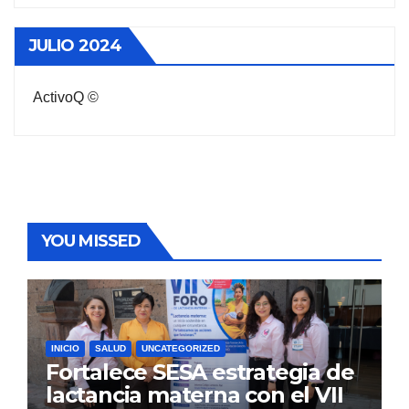
JULIO 2024
ActivoQ ©
YOU MISSED
INICIO
SALUD
UNCATEGORIZED
Fortalece SESA estrategia de
lactancia materna con el VII