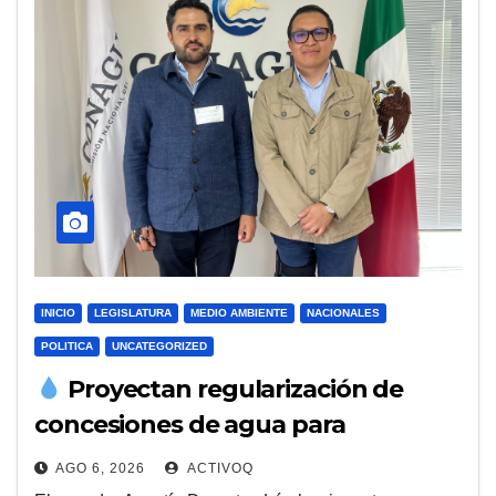
INICIO
LEGISLATURA
MEDIO AMBIENTE
NACIONALES
POLITICA
UNCATEGORIZED
Proyectan regularización de
concesiones de agua para
productores de Querétaro
AGO 6, 2026
ACTIVOQ