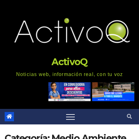
Saltar
al
contenido
ActivoQ
Noticias web, información real, con tu voz
Categoría: Medio Ambiente