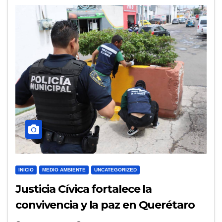
INICIO
MEDIO AMBIENTE
UNCATEGORIZED
Justicia Cívica fortalece la
convivencia y la paz en Querétaro
durante el primer semestre de 2026