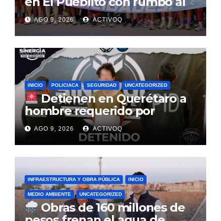
en El Pueblito con rumbo al
Querétaro Maratón 2026
AGO 9, 2026
ACTIVOQ
INICIO
POLICIACA
SEGURIDAD
UNCATEGORIZED
Detienen en Querétaro a
hombre requerido por
autoridades de la Ciudad de
AGO 9, 2026
ACTIVOQ
México
INFRAESTRUCTURA Y OBRA PÚBLICA
INICIO
MEDIO AMBIENTE
UNCATEGORIZED
Obras de 160 millones de
pesos frenan el agua de