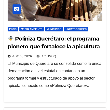
INICIO
MEDIO AMBIENTE
MUNICIPIOS
UNCATEGORIZED
Poliniza Querétaro: el programa
pionero que fortalece la apicultura
y protege a las abejas en el
AGO 5, 2026
ACTIVOQ
municipio
El Municipio de Querétaro se consolida como la única
demarcación a nivel estatal en contar con un
programa formal y estructurado de apoyo al sector
apícola, conocido como «Poliniza Querétaro».…