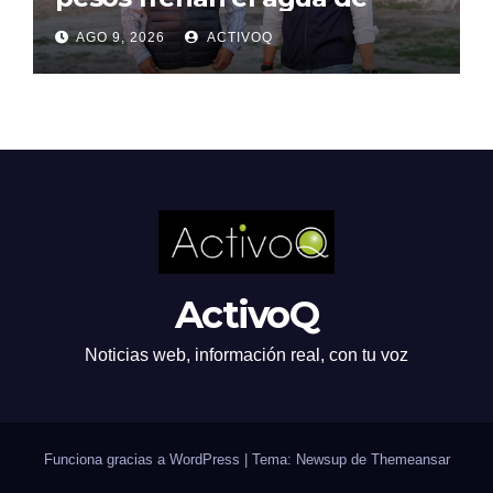
lluvia en Querétaro
AGO 9, 2026
ACTIVOQ
ActivoQ
Noticias web, información real, con tu voz
Funciona gracias a WordPress
|
Tema: Newsup de
Themeansar