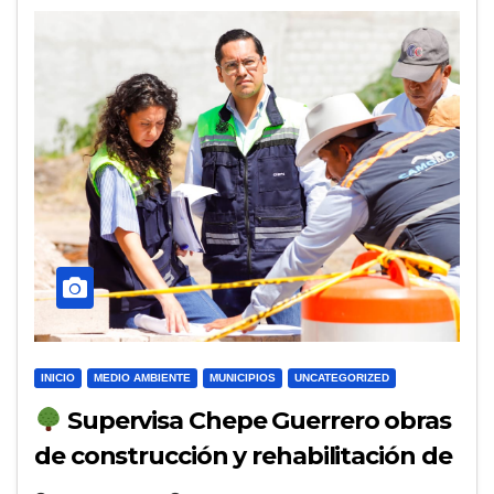
INICIO
MEDIO AMBIENTE
MUNICIPIOS
UNCATEGORIZED
Supervisa Chepe Guerrero obras
de construcción y rehabilitación de
parques en Corregidora