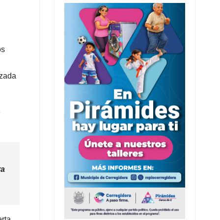
os
izada
e
ra
erta