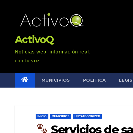
Saltar
al
contenido
ActivoQ
Noticias web, información real,
con tu voz
MUNICIPIOS
POLITICA
LEGI
INICIO
MUNICIPIOS
UNCATEGORIZED
Servicios de s