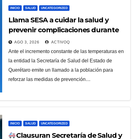
INICIO
SALUD
UNCATEGORIZED
Llama SESA a cuidar la salud y
prevenir complicaciones durante
la temporada de calor en
AGO 3, 2026
ACTIVOQ
Querétaro
Ante el incremento constante de las temperaturas en
la entidad la Secretaría de Salud del Estado de
Querétaro emite un llamado a la población para
reforzar las medidas de prevención…
INICIO
SALUD
UNCATEGORIZED
Clausuran Secretaría de Salud y