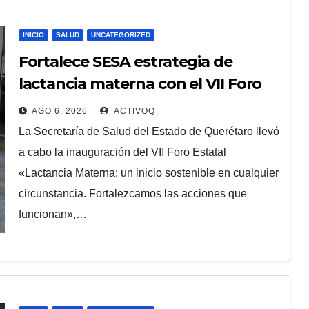
INICIO
SALUD
UNCATEGORIZED
Fortalece SESA estrategia de
lactancia materna con el VII Foro
Estatal en la UAQ
AGO 6, 2026
ACTIVOQ
La Secretaría de Salud del Estado de Querétaro llevó
a cabo la inauguración del VII Foro Estatal
«Lactancia Materna: un inicio sostenible en cualquier
circunstancia. Fortalezcamos las acciones que
funcionan»,…