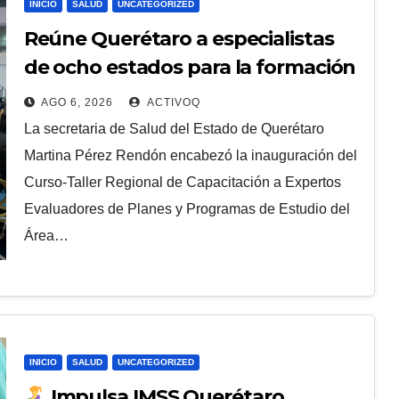
INICIO
SALUD
UNCATEGORIZED
Reúne Querétaro a especialistas
de ocho estados para la formación
de recursos humanos para la salud
AGO 6, 2026
ACTIVOQ
La secretaria de Salud del Estado de Querétaro
Martina Pérez Rendón encabezó la inauguración del
Curso-Taller Regional de Capacitación a Expertos
Evaluadores de Planes y Programas de Estudio del
Área…
INICIO
SALUD
UNCATEGORIZED
Impulsa IMSS Querétaro