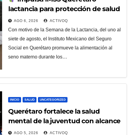
lactancia para protección de salud
en la infancia
AGO 6, 2026
ACTIVOQ
Con motivo de la Semana de la Lactancia, del uno al
siete de agosto, el Instituto Mexicano del Seguro
Social en Querétaro promueve la alimentación al
seno materno durante los…
INICIO
SALUD
UNCATEGORIZED
Querétaro fortalece la salud
mental de la juventud con alcance
estatal e impacto internacional
AGO 5, 2026
ACTIVOQ