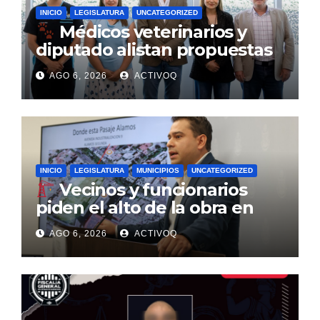
INICIO
LEGISLATURA
UNCATEGORIZED
Médicos veterinarios y
diputado alistan propuestas
para la Ley de Bienestar
AGO 6, 2026
ACTIVOQ
Animal
INICIO
LEGISLATURA
MUNICIPIOS
UNCATEGORIZED
Vecinos y funcionarios
piden el alto de la obra en
Pasaje Álamos por uso de un
AGO 6, 2026
ACTIVOQ
terreno del municipio