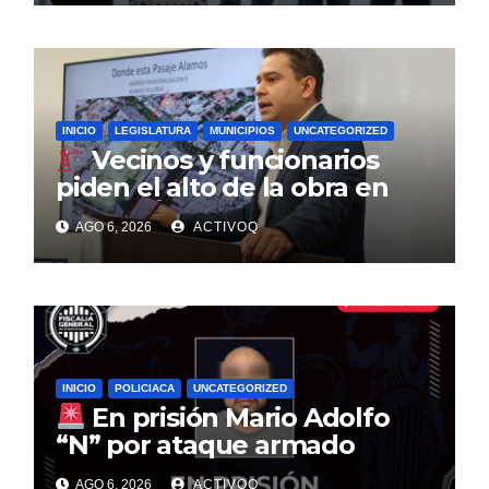
INICIO
LEGISLATURA
MUNICIPIOS
UNCATEGORIZED
Vecinos y funcionarios
piden el alto de la obra en
Pasaje Álamos por uso de un
AGO 6, 2026
ACTIVOQ
terreno del municipio
INICIO
POLICIACA
UNCATEGORIZED
En prisión Mario Adolfo
“N” por ataque armado
derivado de conflicto de
AGO 6, 2026
ACTIVOQ