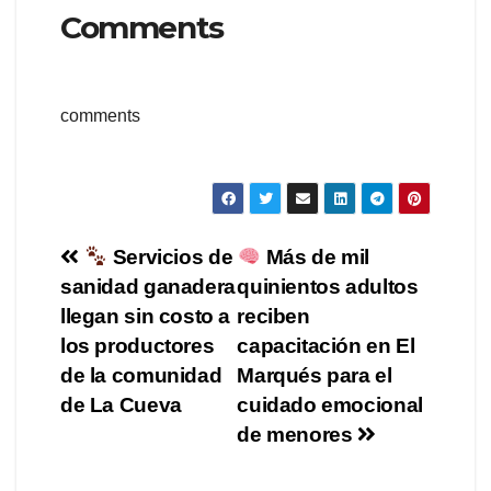
Comments
comments
Navegación
Servicios de
Más de mil
sanidad ganadera
quinientos adultos
de
llegan sin costo a
reciben
entradas
los productores
capacitación en El
de la comunidad
Marqués para el
de La Cueva
cuidado emocional
de menores