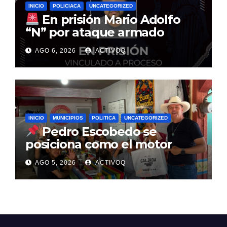
INICIO
POLICIACA
UNCATEGORIZED
En prisión Mario Adolfo
“N” por ataque armado
derivado de conflicto de
AGO 6, 2026
ACTIVOQ
custodia
INICIO
MUNICIPIOS
POLITICA
UNCATEGORIZED
Pedro Escobedo se
posiciona como el motor
estratégico para la
AGO 5, 2026
ACTIVOQ
reconstrucción del PRI: Mario
Calzada