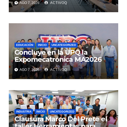
AGO 7, 2026
ACTIVOQ
EDUCACIÓN
INICIO
UNCATEGORIZED
Concluye en la UPQ la
Expomecatrónica MA2026
AGO 7, 2026
ACTIVOQ
INDUSTRIA
INICIO
UNCATEGORIZED
Clausura Marco Del Prete el
taller Herramientas para