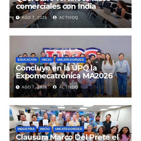
comerciales con India
AGO 7, 2026
ACTIVOQ
EDUCACIÓN
INICIO
UNCATEGORIZED
Concluye en la UPQ la
Expomecatrónica MA2026
AGO 7, 2026
ACTIVOQ
INDUSTRIA
INICIO
UNCATEGORIZED
Clausura Marco Del Prete el