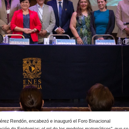
 Pérez Rendón, encabezó e inauguró el Foro Binacional
gación de Epidemias: el rol de los modelos matemáticos”, que se