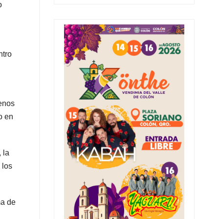
o
ntro
enos
o en
 la
 los
ma de