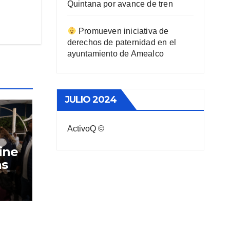
Quintana por avance de tren
Promueven iniciativa de
derechos de paternidad en el
ayuntamiento de Amealco
JULIO 2024
ActivoQ ©
Cine
as
Río