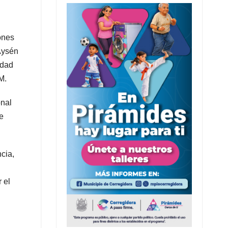
iones
 Aysén
idad
M.
onal
e
cia,
 el