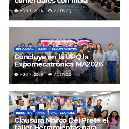
comerciales con India
AGO 7, 2026
ACTIVOQ
EDUCACIÓN
INICIO
UNCATEGORIZED
Concluye en la UPQ la
Expomecatrónica MA2026
AGO 7, 2026
ACTIVOQ
INDUSTRIA
INICIO
UNCATEGORIZED
Clausura Marco Del Prete el
taller Herramientas para