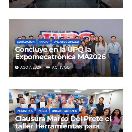
EDUCACIÓN
INICIO
UNCATEGORIZED
Concluye en la UPQ la
Expomecatrónica MA2026
AGO 7, 2026
ACTIVOQ
INDUSTRIA
INICIO
UNCATEGORIZED
Clausura Marco Del Prete el
taller Herramientas para