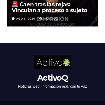
Caen tras las rejas:
Vinculan a proceso a sujeto
por multimillonario atraco en
AGO 8, 2026
ACTIVOQ
Santa Rosa Jáuregui
ActivoQ
Noticias web, información real, con tu voz