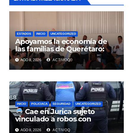
ESTADOS
INICIO
UNCATEGORIZED
Apoyamos la economía de
las familias de Querétaro:
Luis Nava
AGO 8, 2026
ACTIVOQ
INICIO
POLICIACA
SEGURIDAD
UNCATEGORIZED
Cae en Jurica sujeto
vinculado a robos con
violencia en negocios de
AGO 8, 2026
ACTIVOQ