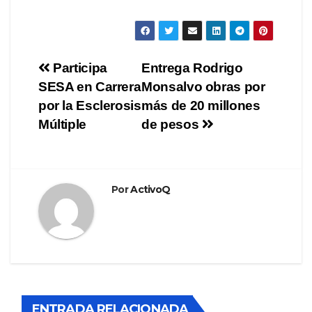
Navegación
Participa
Entrega Rodrigo
SESA en Carrera
Monsalvo obras por
de
por la Esclerosis
más de 20 millones
entradas
Múltiple
de pesos
Por
ActivoQ
ENTRADA RELACIONADA