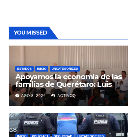
YOU MISSED
ESTADOS
INICIO
UNCATEGORIZED
Apoyamos la economía de las
familias de Querétaro: Luis
Nava
AGO 8, 2026
ACTIVOQ
INICIO
POLICIACA
SEGURIDAD
UNCATEGORIZED