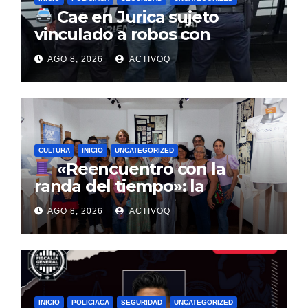
Cae en Jurica sujeto
vinculado a robos con
violencia en negocios de
AGO 8, 2026
ACTIVOQ
Querétaro y Guanajuato
CULTURA
INICIO
UNCATEGORIZED
«Reencuentro con la
randa del tiempo»: la
tradición textil que entrelaza
AGO 8, 2026
ACTIVOQ
la historia de la Sierra Gorda
INICIO
POLICIACA
SEGURIDAD
UNCATEGORIZED