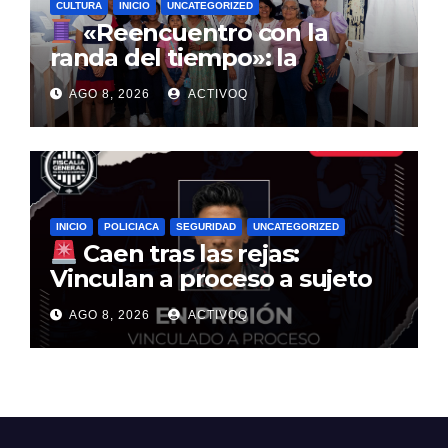
CULTURA
INICIO
UNCATEGORIZED
«Reencuentro con la
randa del tiempo»: la
tradición textil que entrelaza
AGO 8, 2026
ACTIVOQ
la historia de la Sierra Gorda
INICIO
POLICIACA
SEGURIDAD
UNCATEGORIZED
Caen tras las rejas:
Vinculan a proceso a sujeto
por multimillonario atraco en
AGO 8, 2026
ACTIVOQ
Santa Rosa Jáuregui