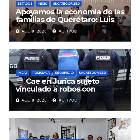
ESTADOS
INICIO
UNCATEGORIZED
Apoyamos la economía de las
familias de Querétaro: Luis
Nava
AGO 8, 2026
ACTIVOQ
INICIO
POLICIACA
SEGURIDAD
UNCATEGORIZED
Cae en Jurica sujeto
vinculado a robos con
violencia en negocios de
AGO 8, 2026
ACTIVOQ
Querétaro y Guanajuato