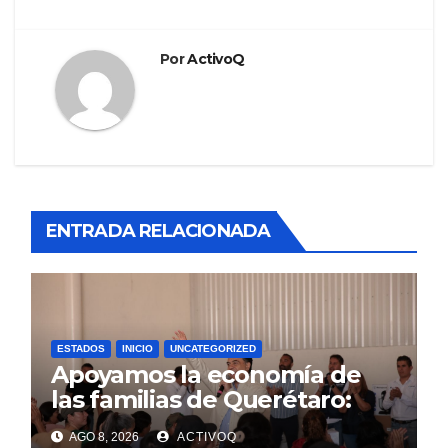
Por
ActivoQ
ENTRADA RELACIONADA
ESTADOS
INICIO
UNCATEGORIZED
Apoyamos la economía de
las familias de Querétaro:
Luis Nava
AGO 8, 2026
ACTIVOQ