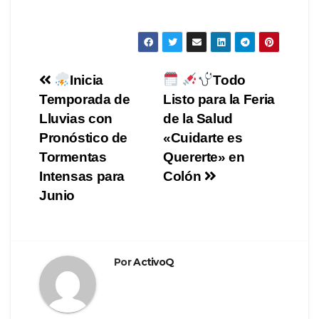
Navegación
Inicia
Todo
Temporada de
Listo para la Feria
de
Lluvias con
de la Salud
entradas
Pronóstico de
«Cuidarte es
Tormentas
Quererte» en
Intensas para
Colón
Junio
Por
ActivoQ