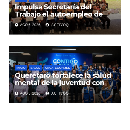
Impulsa Secretaría del
Trabajo el autoempleo de
mujeres en Huimilpan
AGO 5, 2026
ACTIVOQ
INICIO
SALUD
UNCATEGORIZED
Querétaro fortalece la salud
mental de la juventud con
alcance estatal e impacto
AGO 5, 2026
ACTIVOQ
internacional