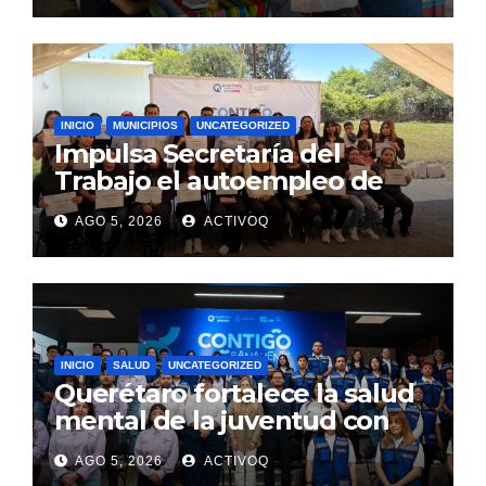
Calzada
INICIO
MUNICIPIOS
UNCATEGORIZED
Impulsa Secretaría del
Trabajo el autoempleo de
mujeres en Huimilpan
AGO 5, 2026
ACTIVOQ
INICIO
SALUD
UNCATEGORIZED
Querétaro fortalece la salud
mental de la juventud con
alcance estatal e impacto
AGO 5, 2026
ACTIVOQ
internacional