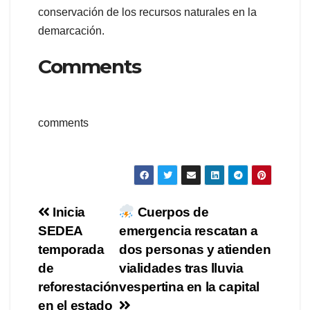
conservación de los recursos naturales en la
demarcación.
Comments
comments
Navegación
Inicia
Cuerpos de
SEDEA
emergencia rescatan a
de
temporada
dos personas y atienden
entradas
de
vialidades tras lluvia
reforestación
vespertina en la capital
en el estado