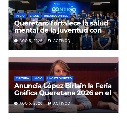
INICIO
SALUD
UNCATEGORIZED
Querétaro fortalece la salud
mental de la juventud con
alcance estatal e impacto
AGO 5, 2026
ACTIVOQ
internacional
CULTURA
INICIO
UNCATEGORIZED
Anuncia López Birlain la Feria
Gráfica Queretana 2026 en el
CEART
AGO 5, 2026
ACTIVOQ