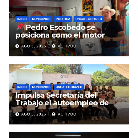
INICIO
MUNICIPIOS
POLITICA
UNCATEGORIZED
Pedro Escobedo se
posiciona como el motor
estratégico para la
AGO 5, 2026
ACTIVOQ
reconstrucción del PRI: Mario
Calzada
INICIO
MUNICIPIOS
UNCATEGORIZED
Impulsa Secretaría del
Trabajo el autoempleo de
mujeres en Huimilpan
AGO 5, 2026
ACTIVOQ