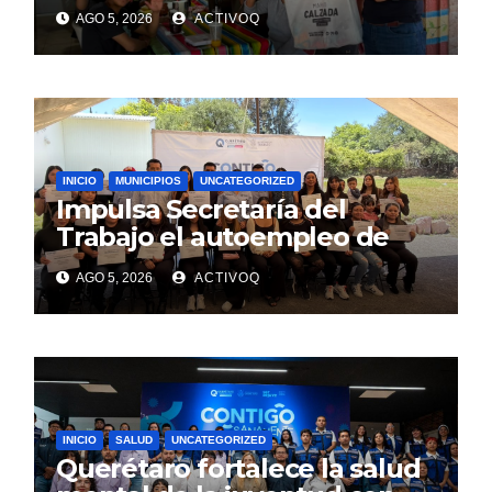
estratégico para la
AGO 5, 2026
ACTIVOQ
reconstrucción del PRI: Mario
Calzada
INICIO
MUNICIPIOS
UNCATEGORIZED
Impulsa Secretaría del
Trabajo el autoempleo de
mujeres en Huimilpan
AGO 5, 2026
ACTIVOQ
INICIO
SALUD
UNCATEGORIZED
Querétaro fortalece la salud