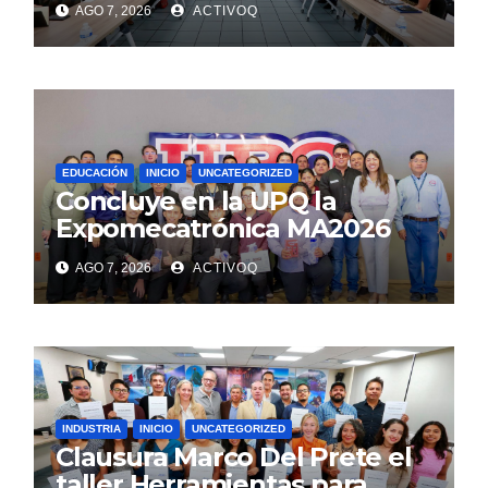
AGO 7, 2026
ACTIVOQ
EDUCACIÓN
INICIO
UNCATEGORIZED
Concluye en la UPQ la
Expomecatrónica MA2026
AGO 7, 2026
ACTIVOQ
INDUSTRIA
INICIO
UNCATEGORIZED
Clausura Marco Del Prete el
taller Herramientas para