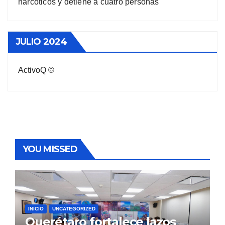
narcóticos y detiene a cuatro personas
JULIO 2024
ActivoQ ©
YOU MISSED
INICIO
UNCATEGORIZED
Querétaro fortalece lazos