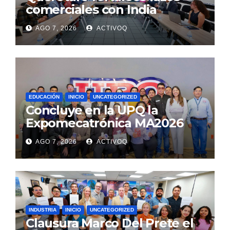
comerciales con India
AGO 7, 2026
ACTIVOQ
EDUCACIÓN
INICIO
UNCATEGORIZED
Concluye en la UPQ la
Expomecatrónica MA2026
AGO 7, 2026
ACTIVOQ
INDUSTRIA
INICIO
UNCATEGORIZED
Clausura Marco Del Prete el