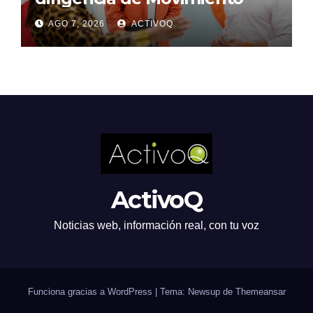
Ciudadano en Querétaro
AGO 7, 2026
ACTIVOQ
ActivoQ
Noticias web, información real, con tu voz
Funciona gracias a WordPress
|
Tema: Newsup de
Themeansar