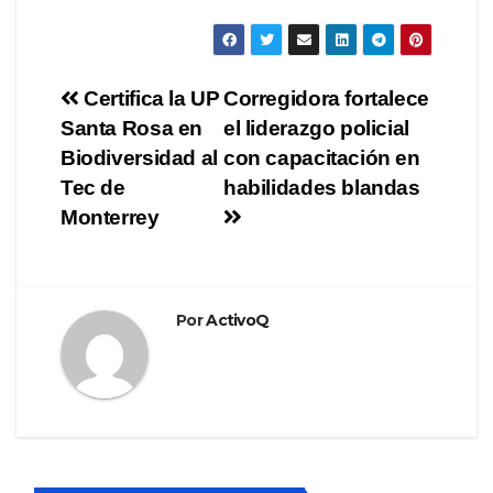
Navegación
Certifica la UP
Corregidora fortalece
Santa Rosa en
el liderazgo policial
de
Biodiversidad al
con capacitación en
entradas
Tec de
habilidades blandas
Monterrey
Por
ActivoQ