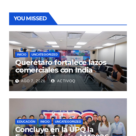
YOU MISSED
INICIO
UNCATEGORIZED
Querétaro fortalece lazos
comerciales con India
AGO 7, 2026
ACTIVOQ
EDUCACIÓN
INICIO
UNCATEGORIZED
Concluye en la UPQ la