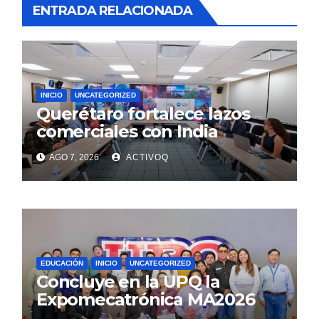
ENTRADA RELACIONADA
INICIO
UNCATEGORIZED
Querétaro fortalece lazos
comerciales con India
AGO 7, 2026
ACTIVOQ
EDUCACIÓN
INICIO
UNCATEGORIZED
Concluye en la UPQ la
Expomecatrónica MA2026