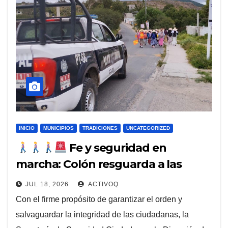
INICIO
MUNICIPIOS
TRADICIONES
UNCATEGORIZED
Fe y seguridad en
marcha: Colón resguarda a las
peregrinas rumbo al Tepeyac
JUL 18, 2026
ACTIVOQ
Con el firme propósito de garantizar el orden y
salvaguardar la integridad de las ciudadanas, la