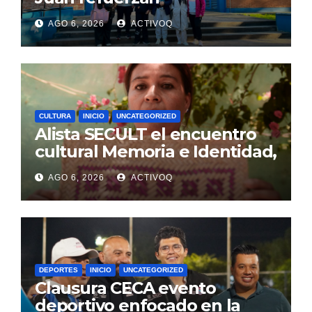
conocimientos de turismo
AGO 6, 2026
ACTIVOQ
rural, en Argentina
CULTURA
INICIO
UNCATEGORIZED
Alista SECULT el encuentro
cultural Memoria e Identidad,
en Jalpan de Serra
AGO 6, 2026
ACTIVOQ
DEPORTES
INICIO
UNCATEGORIZED
Clausura CECA evento
deportivo enfocado en la