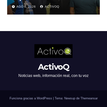
prevención y tratamiento de
AGO 6, 2026
ACTIVOQ
adicciones
ActivoQ
Noticias web, información real, con tu voz
Funciona gracias a WordPress
|
Tema: Newsup de
Themeansar