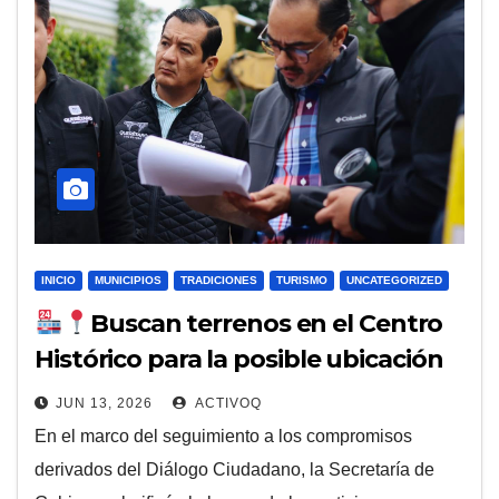
INICIO
MUNICIPIOS
TRADICIONES
TURISMO
UNCATEGORIZED
Buscan terrenos en el Centro
Histórico para la posible ubicación
de un nuevo mercado
JUN 13, 2026
ACTIVOQ
En el marco del seguimiento a los compromisos
derivados del Diálogo Ciudadano, la Secretaría de