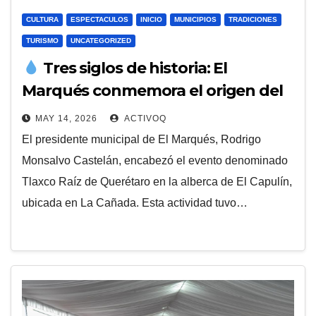
CULTURA
ESPECTACULOS
INICIO
MUNICIPIOS
TRADICIONES
TURISMO
UNCATEGORIZED
Tres siglos de historia: El
Marqués conmemora el origen del
Acueducto de Querétaro
MAY 14, 2026
ACTIVOQ
El presidente municipal de El Marqués, Rodrigo
Monsalvo Castelán, encabezó el evento denominado
Tlaxco Raíz de Querétaro en la alberca de El Capulín,
ubicada en La Cañada. Esta actividad tuvo…