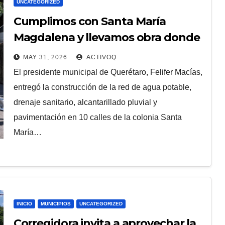
UNCATEGORIZED
Cumplimos con Santa María
Magdalena y llevamos obra donde
más se necesita: Felifer Macías
MAY 31, 2026
ACTIVOQ
El presidente municipal de Querétaro, Felifer Macías,
entregó la construcción de la red de agua potable,
drenaje sanitario, alcantarillado pluvial y
pavimentación en 10 calles de la colonia Santa
María…
INICIO
MUNICIPIOS
UNCATEGORIZED
Corregidora invita a aprovechar la